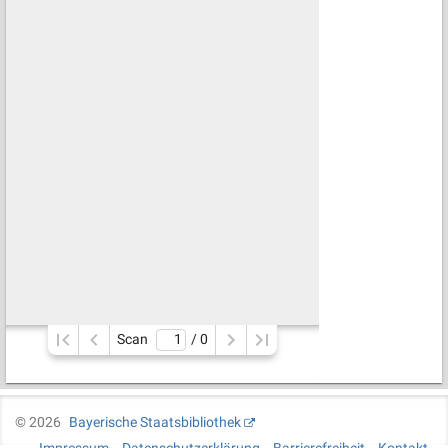
Scan
/ 
0
©
2026
Bayerische Staatsbibliothek
Impressum
Datenschutzerklärung
Barrierefreiheit
Kontakt