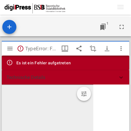
Toggl
navig
1
Mirador
TypeError: Failed to fetch
Viewer
Es ist ein Fehler aufgetreten
Technische Details