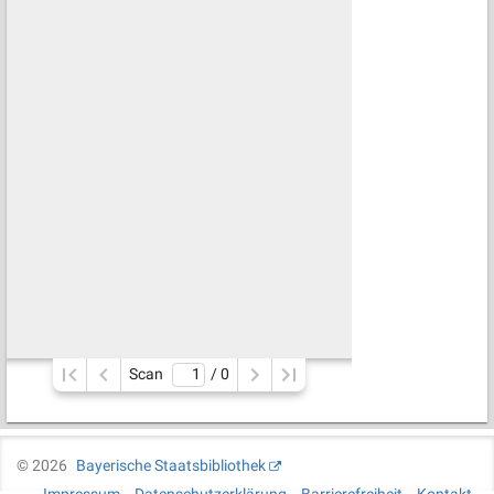
Scan
/ 
0
©
2026
Bayerische Staatsbibliothek
Impressum
Datenschutzerklärung
Barrierefreiheit
Kontakt