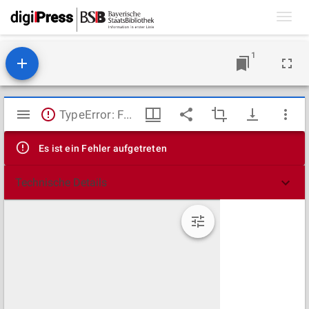
Toggl
navig
1
Mirador
TypeError: Failed to fetch
Viewer
Es ist ein Fehler aufgetreten
Technische Details