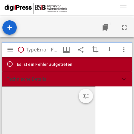
Toggl
navig
1
Mirador
TypeError: Failed to fetch
Viewer
Es ist ein Fehler aufgetreten
Technische Details