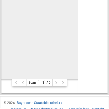
Scan
/ 
0
©
2026
Bayerische Staatsbibliothek
Impressum
Datenschutzerklärung
Barrierefreiheit
Kontakt