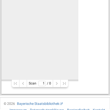
Scan
/ 
0
©
2026
Bayerische Staatsbibliothek
Impressum
Datenschutzerklärung
Barrierefreiheit
Kontakt