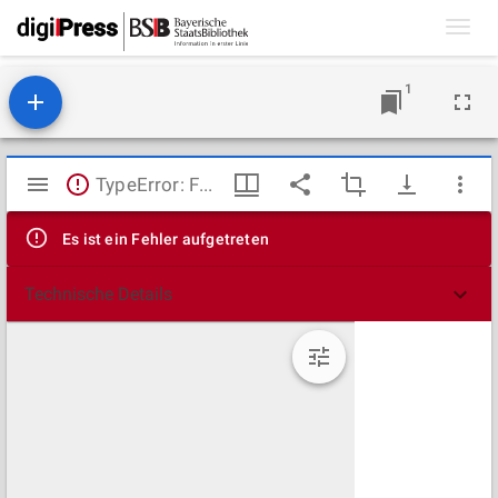
Toggl
navig
1
Mirador
TypeError: Failed to fetch
Viewer
Es ist ein Fehler aufgetreten
Technische Details