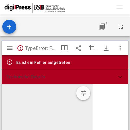
Toggl
navig
1
Mirador
TypeError: Failed to fetch
Viewer
Es ist ein Fehler aufgetreten
Technische Details