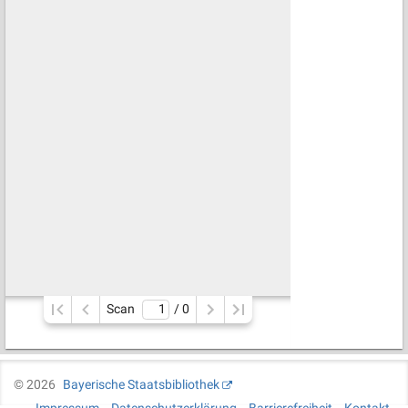
Scan
/ 
0
©
2026
Bayerische Staatsbibliothek
Impressum
Datenschutzerklärung
Barrierefreiheit
Kontakt