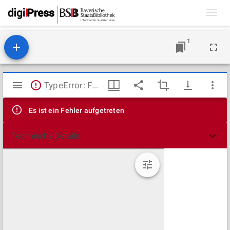
Toggl
navig
1
Mirador
TypeError: Failed to fetch
Viewer
Es ist ein Fehler aufgetreten
Technische Details