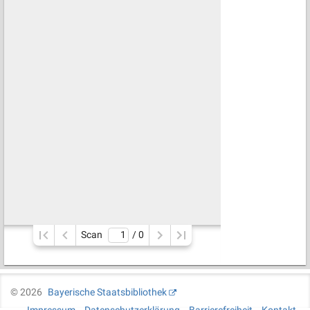
Scan
/ 
0
©
2026
Bayerische Staatsbibliothek
Impressum
Datenschutzerklärung
Barrierefreiheit
Kontakt