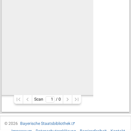
Scan
/ 
0
©
2026
Bayerische Staatsbibliothek
Impressum
Datenschutzerklärung
Barrierefreiheit
Kontakt