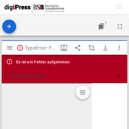
Toggl
navig
1
Mirador
TypeError: Failed to fetch
Viewer
Es ist ein Fehler aufgetreten
Technische Details