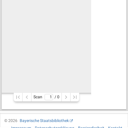
Scan
/ 
0
©
2026
Bayerische Staatsbibliothek
Impressum
Datenschutzerklärung
Barrierefreiheit
Kontakt