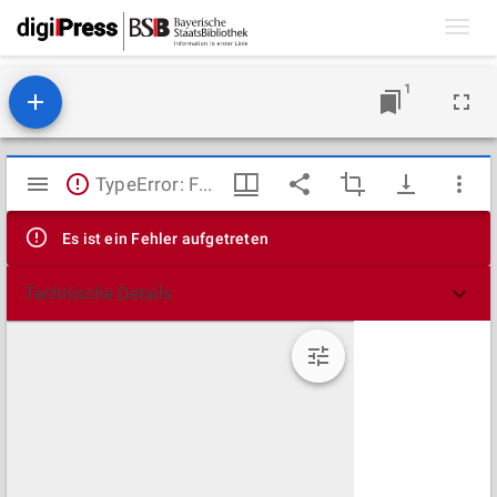
Toggl
navig
1
Mirador
TypeError: Failed to fetch
Viewer
Es ist ein Fehler aufgetreten
Technische Details