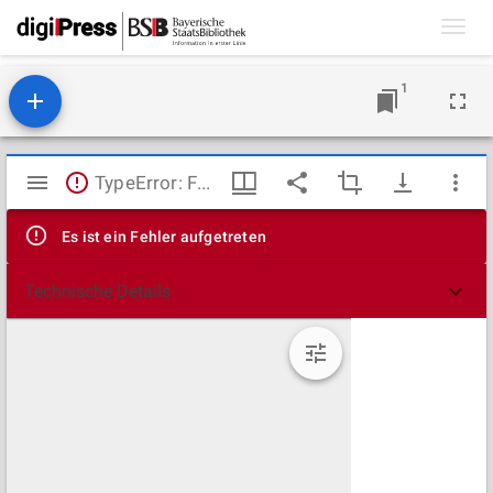
Toggl
navig
1
Mirador
TypeError: Failed to fetch
Viewer
Es ist ein Fehler aufgetreten
Technische Details