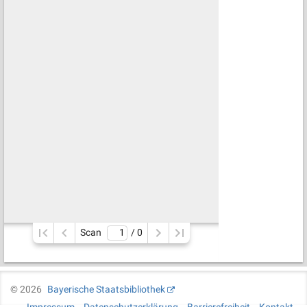
Scan
/ 
0
©
2026
Bayerische Staatsbibliothek
Impressum
Datenschutzerklärung
Barrierefreiheit
Kontakt