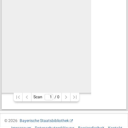
Scan
/ 
0
©
2026
Bayerische Staatsbibliothek
Impressum
Datenschutzerklärung
Barrierefreiheit
Kontakt