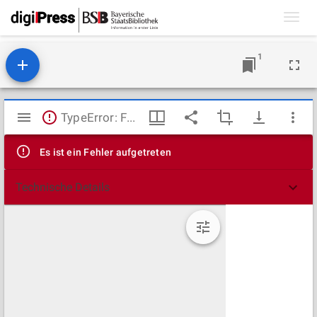
Toggl
navig
1
Mirador
TypeError: Failed to fetch
Viewer
Es ist ein Fehler aufgetreten
Technische Details