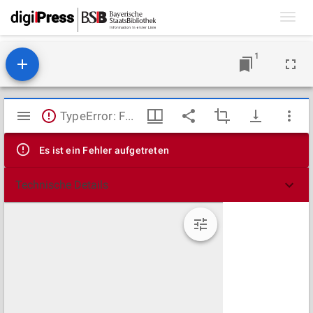
Toggl
navig
1
Mirador
TypeError: Failed to fetch
Viewer
Es ist ein Fehler aufgetreten
Technische Details