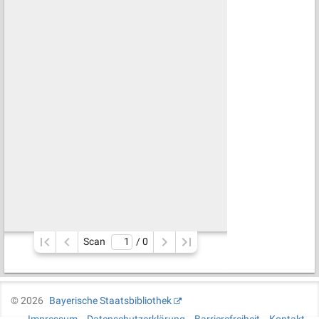
Scan
/ 
0
©
2026
Bayerische Staatsbibliothek
Impressum
Datenschutzerklärung
Barrierefreiheit
Kontakt