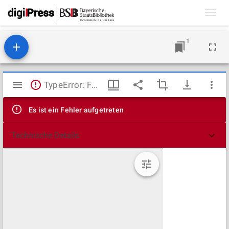
Toggl
navig
1
Mirador
TypeError: Failed to fetch
Viewer
Es ist ein Fehler aufgetreten
Technische Details