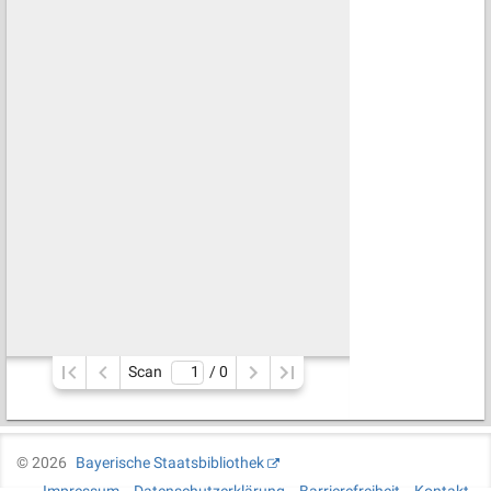
Scan
/ 
0
©
2026
Bayerische Staatsbibliothek
Impressum
Datenschutzerklärung
Barrierefreiheit
Kontakt