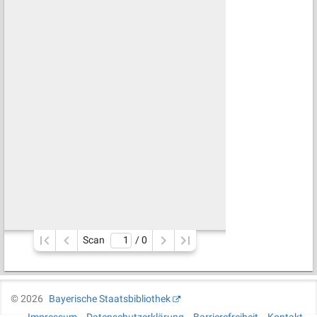
Scan
/ 
0
©
2026
Bayerische Staatsbibliothek
Impressum
Datenschutzerklärung
Barrierefreiheit
Kontakt