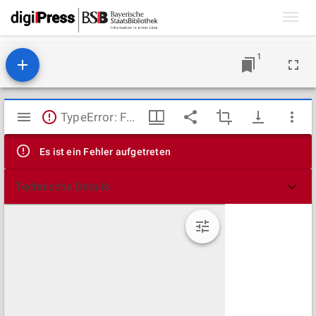
Toggl
navig
1
Mirador
TypeError: Failed to fetch
Viewer
Es ist ein Fehler aufgetreten
Technische Details