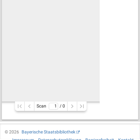
Scan
/ 
0
©
2026
Bayerische Staatsbibliothek
Impressum
Datenschutzerklärung
Barrierefreiheit
Kontakt