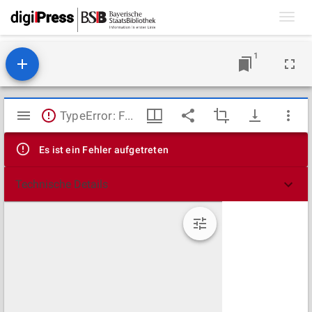
Toggl
navig
1
Mirador
TypeError: Failed to fetch
Viewer
Es ist ein Fehler aufgetreten
Technische Details