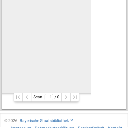
Scan
/ 
0
©
2026
Bayerische Staatsbibliothek
Impressum
Datenschutzerklärung
Barrierefreiheit
Kontakt