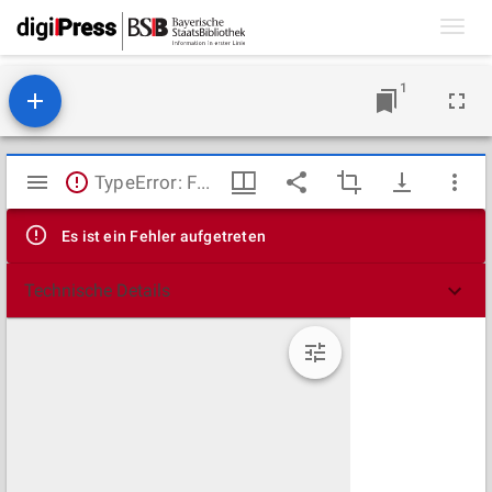
Toggl
navig
1
Mirador
TypeError: Failed to fetch
Viewer
Es ist ein Fehler aufgetreten
Technische Details