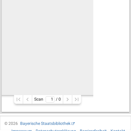
Scan
/ 
0
©
2026
Bayerische Staatsbibliothek
Impressum
Datenschutzerklärung
Barrierefreiheit
Kontakt