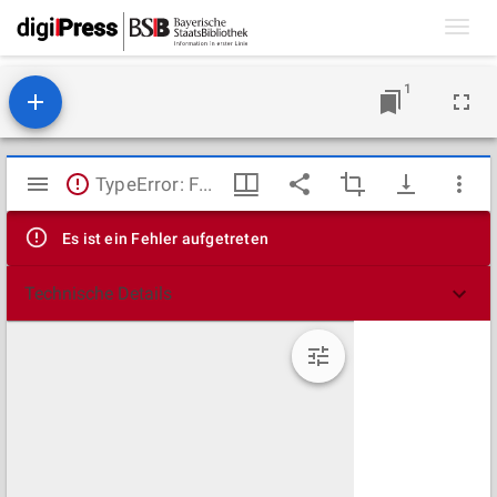
Toggl
navig
1
Mirador
TypeError: Failed to fetch
Viewer
Es ist ein Fehler aufgetreten
Technische Details