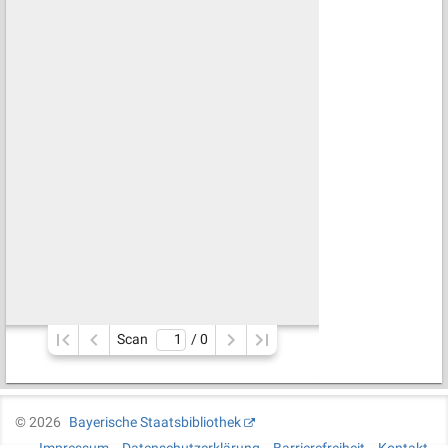
Scan
/ 
0
©
2026
Bayerische Staatsbibliothek
Impressum
Datenschutzerklärung
Barrierefreiheit
Kontakt