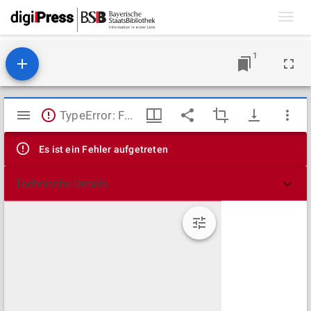
Toggl
navig
1
Mirador
TypeError: Failed to fetch
Viewer
Es ist ein Fehler aufgetreten
Technische Details