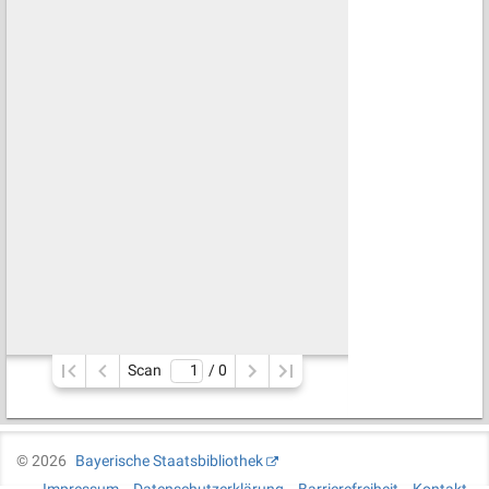
Scan
/ 
0
©
2026
Bayerische Staatsbibliothek
Impressum
Datenschutzerklärung
Barrierefreiheit
Kontakt