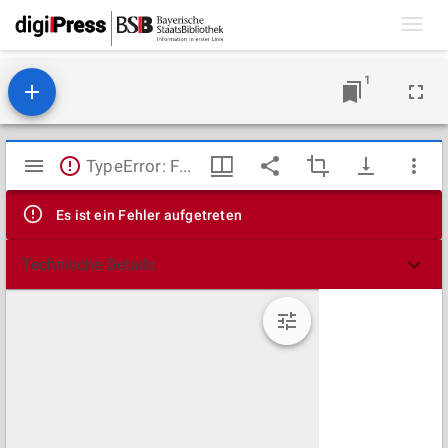
Toggl
navig
1
Mirador
TypeError: Failed to fetch
Viewer
Es ist ein Fehler aufgetreten
Technische Details