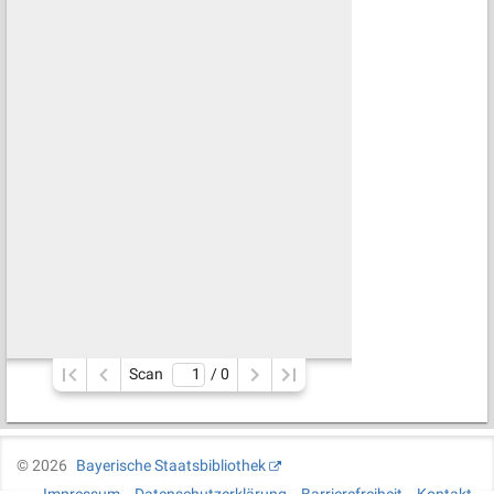
Scan
/ 
0
©
2026
Bayerische Staatsbibliothek
Impressum
Datenschutzerklärung
Barrierefreiheit
Kontakt