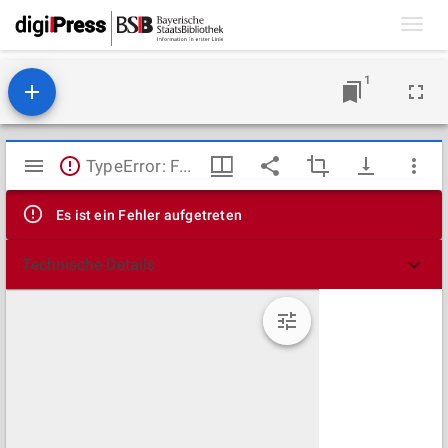
Toggl
navig
1
Mirador
TypeError: Failed to fetch
Viewer
Es ist ein Fehler aufgetreten
Technische Details