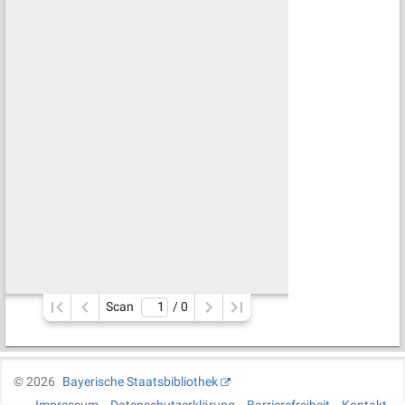
Scan
/ 
0
©
2026
Bayerische Staatsbibliothek
Impressum
Datenschutzerklärung
Barrierefreiheit
Kontakt