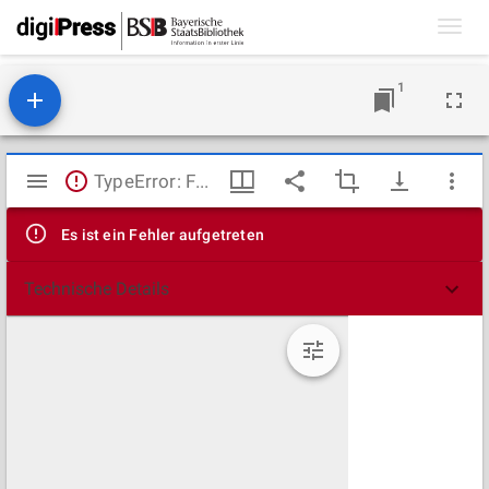
Toggl
navig
1
Mirador
TypeError: Failed to fetch
Viewer
Es ist ein Fehler aufgetreten
Technische Details