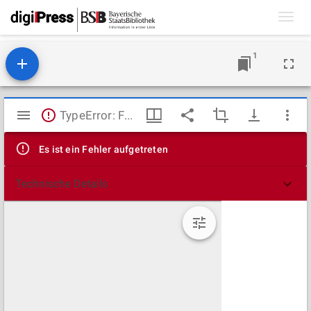
Toggl
navig
1
Mirador
TypeError: Failed to fetch
Viewer
Es ist ein Fehler aufgetreten
Technische Details