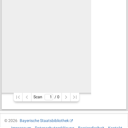
Scan
/ 
0
©
2026
Bayerische Staatsbibliothek
Impressum
Datenschutzerklärung
Barrierefreiheit
Kontakt