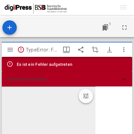
Toggl
navig
1
Mirador
TypeError: Failed to fetch
Viewer
Es ist ein Fehler aufgetreten
Technische Details