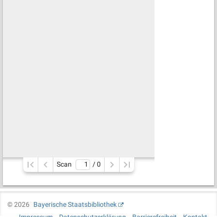
Scan
/ 
0
©
2026
Bayerische Staatsbibliothek
Impressum
Datenschutzerklärung
Barrierefreiheit
Kontakt