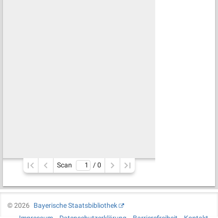
Scan
/ 
0
©
2026
Bayerische Staatsbibliothek
Impressum
Datenschutzerklärung
Barrierefreiheit
Kontakt