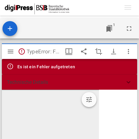
Toggl
navig
1
Mirador
TypeError: Failed to fetch
Viewer
Es ist ein Fehler aufgetreten
Technische Details