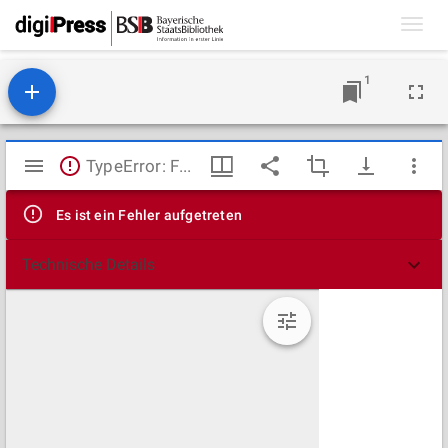
Toggl
navig
1
Mirador
TypeError: Failed to fetch
Viewer
Es ist ein Fehler aufgetreten
Technische Details