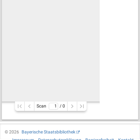
Scan
/ 
0
©
2026
Bayerische Staatsbibliothek
Impressum
Datenschutzerklärung
Barrierefreiheit
Kontakt