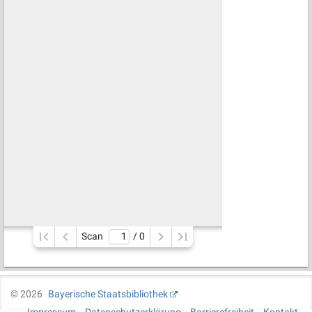
Scan
/ 
0
©
2026
Bayerische Staatsbibliothek
Impressum
Datenschutzerklärung
Barrierefreiheit
Kontakt