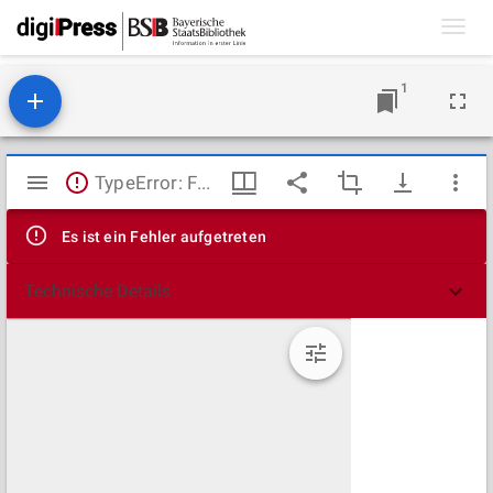
Toggl
navig
1
Mirador
TypeError: Failed to fetch
Viewer
Es ist ein Fehler aufgetreten
Technische Details