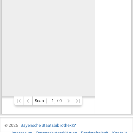
Scan
/ 
0
©
2026
Bayerische Staatsbibliothek
Impressum
Datenschutzerklärung
Barrierefreiheit
Kontakt