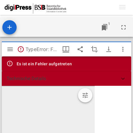
Toggl
navig
1
Mirador
TypeError: Failed to fetch
Viewer
Es ist ein Fehler aufgetreten
Technische Details