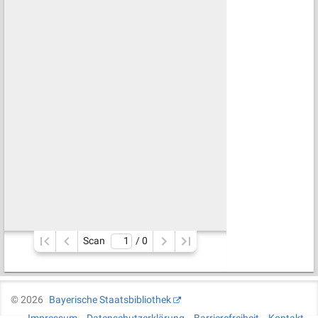
Scan
/ 
0
©
2026
Bayerische Staatsbibliothek
Impressum
Datenschutzerklärung
Barrierefreiheit
Kontakt