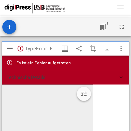
Toggl
navig
1
Mirador
TypeError: Failed to fetch
Viewer
Es ist ein Fehler aufgetreten
Technische Details