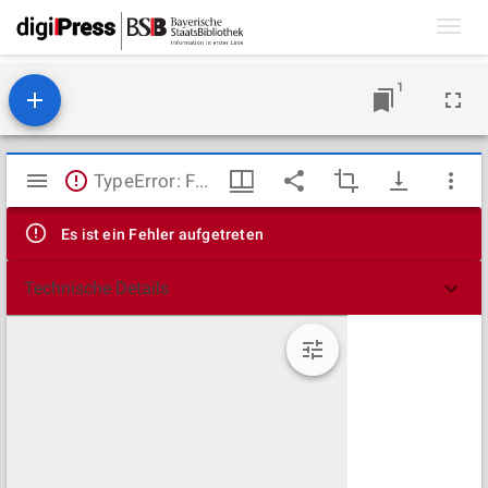
Toggl
navig
1
Mirador
TypeError: Failed to fetch
Viewer
Es ist ein Fehler aufgetreten
Technische Details