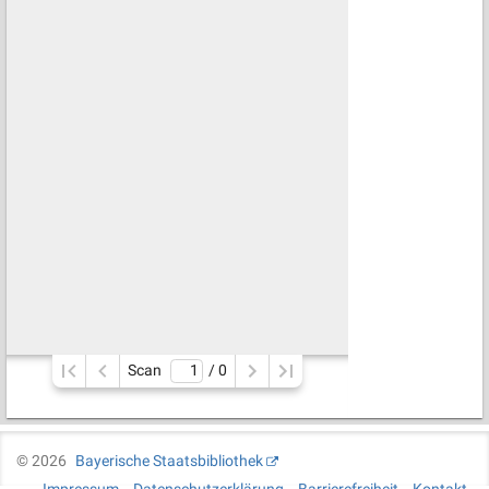
Scan
/ 
0
©
2026
Bayerische Staatsbibliothek
Impressum
Datenschutzerklärung
Barrierefreiheit
Kontakt