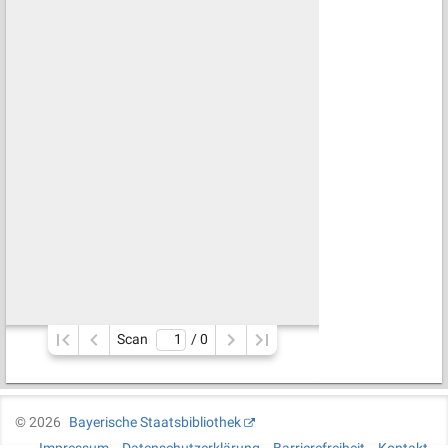
Scan
/ 
0
©
2026
Bayerische Staatsbibliothek
Impressum
Datenschutzerklärung
Barrierefreiheit
Kontakt