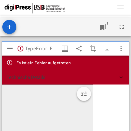
Toggl
navig
1
Mirador
TypeError: Failed to fetch
Viewer
Es ist ein Fehler aufgetreten
Technische Details