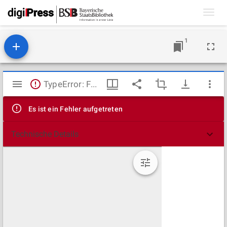
Toggl
navig
1
Mirador
TypeError: Failed to fetch
Viewer
Es ist ein Fehler aufgetreten
Technische Details