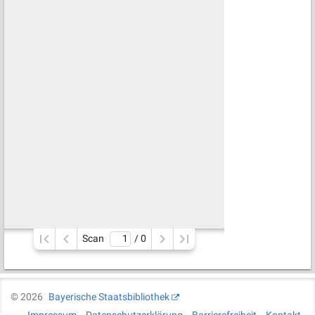
Scan
/ 
0
©
2026
Bayerische Staatsbibliothek
Impressum
Datenschutzerklärung
Barrierefreiheit
Kontakt