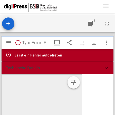
Toggl
navig
1
Mirador
TypeError: Failed to fetch
Viewer
Es ist ein Fehler aufgetreten
Technische Details