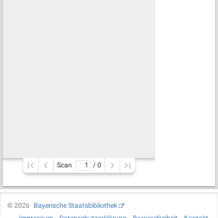
Scan
/ 
0
©
2026
Bayerische Staatsbibliothek
Impressum
Datenschutzerklärung
Barrierefreiheit
Kontakt