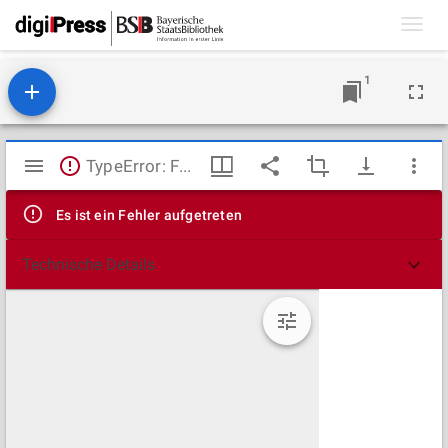
Toggl
navig
1
Mirador
TypeError: Failed to fetch
Viewer
Es ist ein Fehler aufgetreten
Technische Details