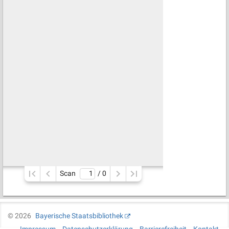
Scan
/ 
0
©
2026
Bayerische Staatsbibliothek
Impressum
Datenschutzerklärung
Barrierefreiheit
Kontakt