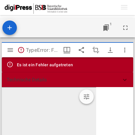
Toggl
navig
1
Mirador
TypeError: Failed to fetch
Viewer
Es ist ein Fehler aufgetreten
Technische Details