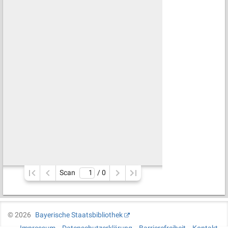
Scan
/ 
0
©
2026
Bayerische Staatsbibliothek
Impressum
Datenschutzerklärung
Barrierefreiheit
Kontakt