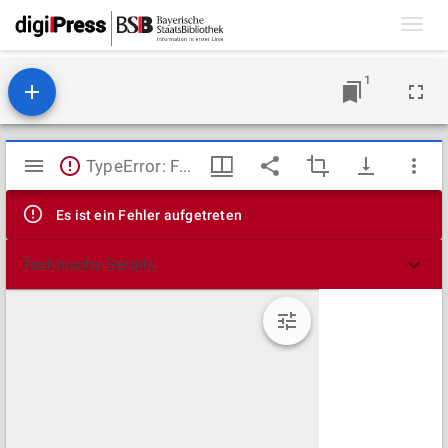
Toggl
navig
1
Mirador
TypeError: Failed to fetch
Viewer
Es ist ein Fehler aufgetreten
Technische Details