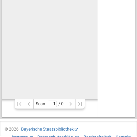
Scan
/ 
0
©
2026
Bayerische Staatsbibliothek
Impressum
Datenschutzerklärung
Barrierefreiheit
Kontakt