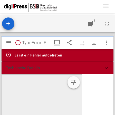
Toggl
navig
1
Mirador
TypeError: Failed to fetch
Viewer
Es ist ein Fehler aufgetreten
Technische Details