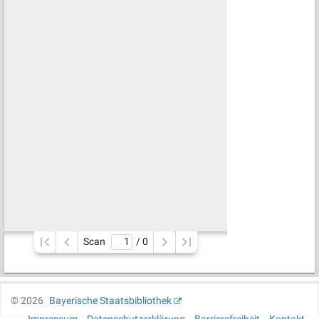
Scan
/ 
0
©
2026
Bayerische Staatsbibliothek
Impressum
Datenschutzerklärung
Barrierefreiheit
Kontakt