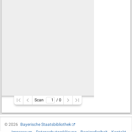
Scan
/ 
0
©
2026
Bayerische Staatsbibliothek
Impressum
Datenschutzerklärung
Barrierefreiheit
Kontakt