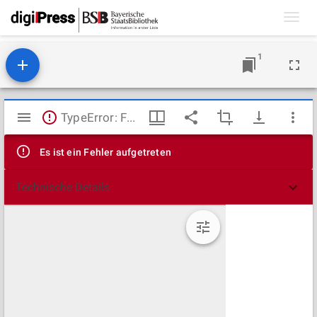
Toggl
navig
1
Mirador
TypeError: Failed to fetch
Viewer
Es ist ein Fehler aufgetreten
Technische Details