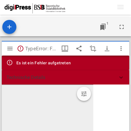
Toggl
navig
1
Mirador
TypeError: Failed to fetch
Viewer
Es ist ein Fehler aufgetreten
Technische Details