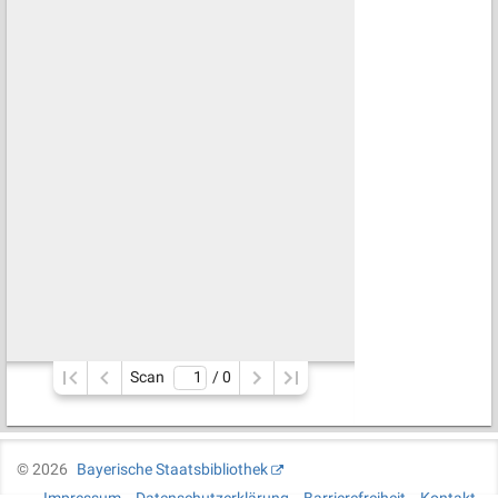
Scan
/ 
0
©
2026
Bayerische Staatsbibliothek
Impressum
Datenschutzerklärung
Barrierefreiheit
Kontakt