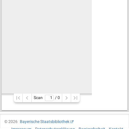
Scan
/ 
0
©
2026
Bayerische Staatsbibliothek
Impressum
Datenschutzerklärung
Barrierefreiheit
Kontakt