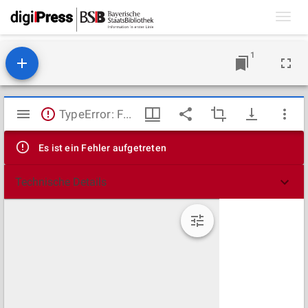
Toggl
navig
1
Mirador
TypeError: Failed to fetch
Viewer
Es ist ein Fehler aufgetreten
Technische Details