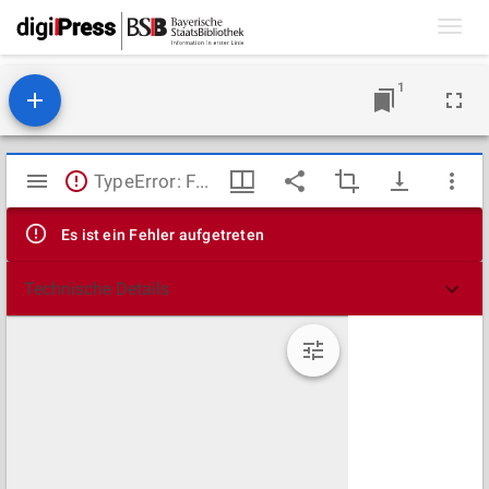
Toggl
navig
1
Mirador
TypeError: Failed to fetch
Viewer
Es ist ein Fehler aufgetreten
Technische Details