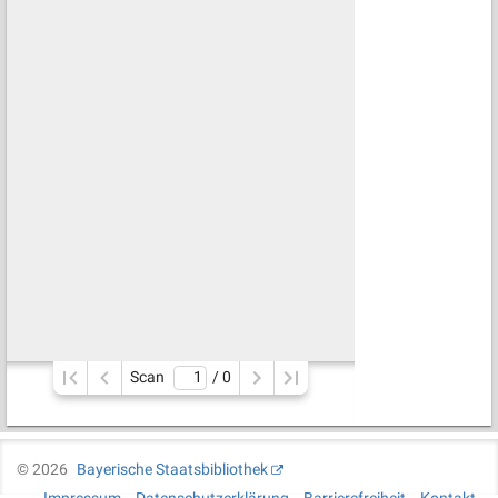
Scan
/ 
0
©
2026
Bayerische Staatsbibliothek
Impressum
Datenschutzerklärung
Barrierefreiheit
Kontakt