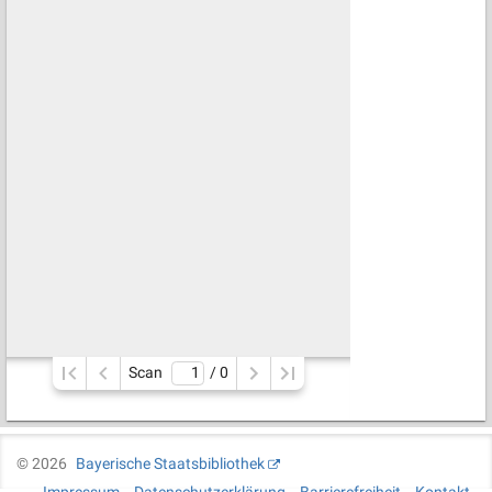
Scan
/ 
0
©
2026
Bayerische Staatsbibliothek
Impressum
Datenschutzerklärung
Barrierefreiheit
Kontakt