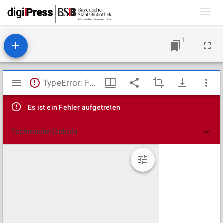
Toggl
navig
1
Mirador
TypeError: Failed to fetch
Viewer
Es ist ein Fehler aufgetreten
Technische Details