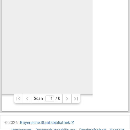
Scan
/ 
0
©
2026
Bayerische Staatsbibliothek
Impressum
Datenschutzerklärung
Barrierefreiheit
Kontakt