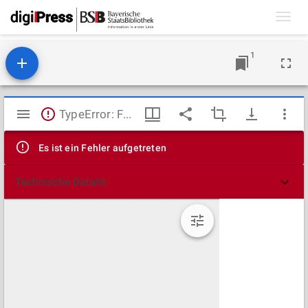
Toggl
navig
1
Mirador
TypeError: Failed to fetch
Viewer
Es ist ein Fehler aufgetreten
Technische Details