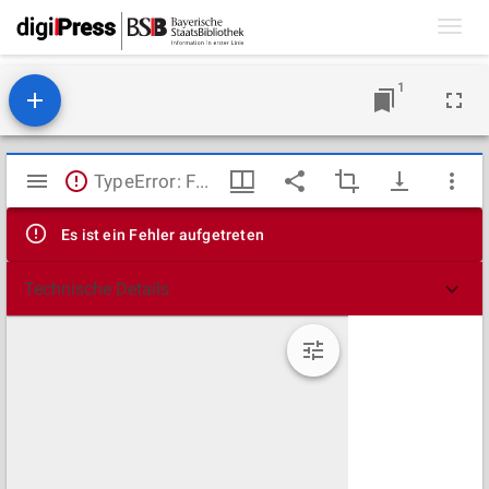
Toggl
navig
1
Mirador
TypeError: Failed to fetch
Viewer
Es ist ein Fehler aufgetreten
Technische Details