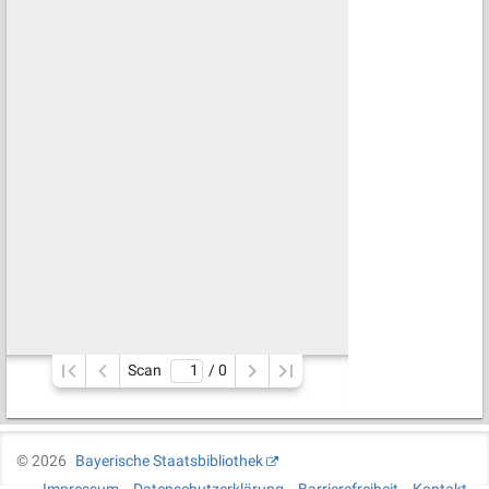
Scan
/ 
0
©
2026
Bayerische Staatsbibliothek
Impressum
Datenschutzerklärung
Barrierefreiheit
Kontakt