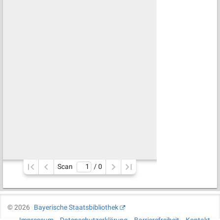
Scan
/ 
0
©
2026
Bayerische Staatsbibliothek
Impressum
Datenschutzerklärung
Barrierefreiheit
Kontakt