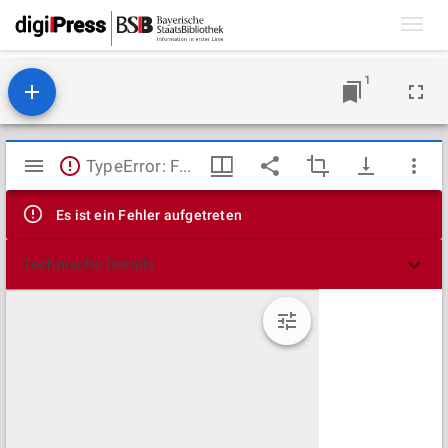
Toggl
navig
1
Mirador
TypeError: Failed to fetch
Viewer
Es ist ein Fehler aufgetreten
Technische Details