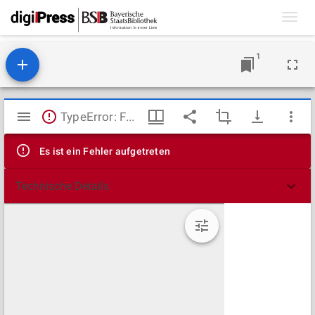
Toggl
navig
1
Mirador
TypeError: Failed to fetch
Viewer
Es ist ein Fehler aufgetreten
Technische Details