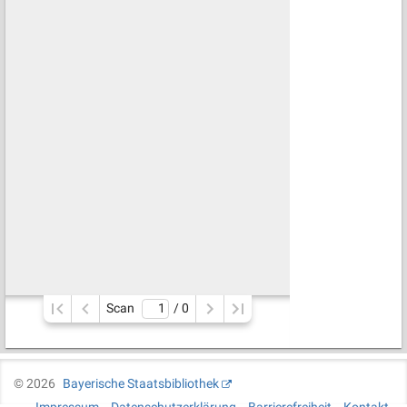
Scan
/ 
0
©
2026
Bayerische Staatsbibliothek
Impressum
Datenschutzerklärung
Barrierefreiheit
Kontakt