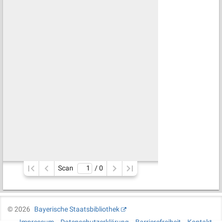
Scan
/ 
0
©
2026
Bayerische Staatsbibliothek
Impressum
Datenschutzerklärung
Barrierefreiheit
Kontakt