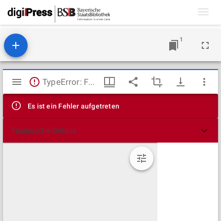
Toggl
navig
1
Mirador
TypeError: Failed to fetch
Viewer
Es ist ein Fehler aufgetreten
Technische Details