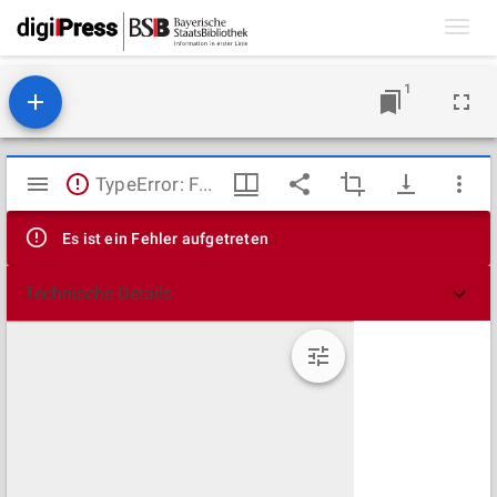
Toggl
navig
1
Mirador
TypeError: Failed to fetch
Viewer
Es ist ein Fehler aufgetreten
Technische Details