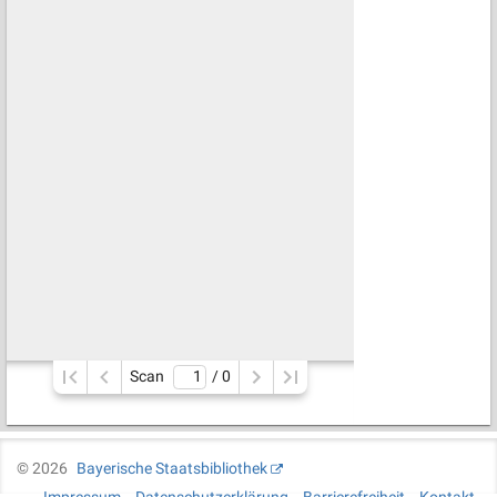
Scan
/ 
0
©
2026
Bayerische Staatsbibliothek
Impressum
Datenschutzerklärung
Barrierefreiheit
Kontakt