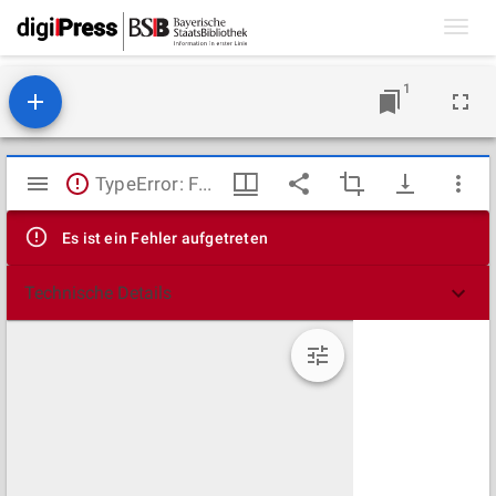
Toggl
navig
1
Mirador
TypeError: Failed to fetch
Viewer
Es ist ein Fehler aufgetreten
Technische Details