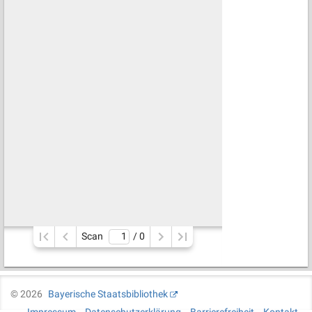
Scan
/ 
0
©
2026
Bayerische Staatsbibliothek
Impressum
Datenschutzerklärung
Barrierefreiheit
Kontakt