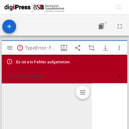
Toggl
navig
1
Mirador
TypeError: Failed to fetch
Viewer
Es ist ein Fehler aufgetreten
Technische Details