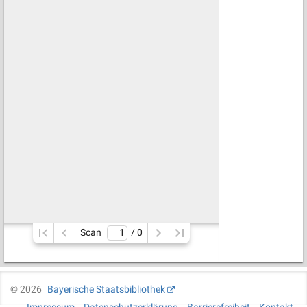
Scan
/ 
0
©
2026
Bayerische Staatsbibliothek
Impressum
Datenschutzerklärung
Barrierefreiheit
Kontakt