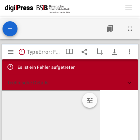
Toggl
navig
1
Mirador
TypeError: Failed to fetch
Viewer
Es ist ein Fehler aufgetreten
Technische Details