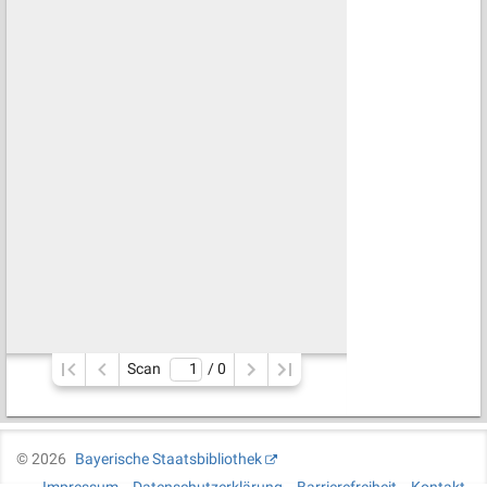
Scan
/ 
0
©
2026
Bayerische Staatsbibliothek
Impressum
Datenschutzerklärung
Barrierefreiheit
Kontakt