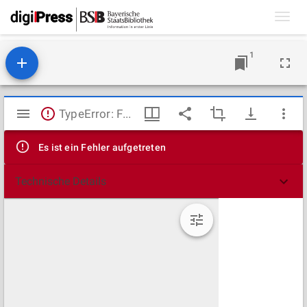
Toggl
navig
1
Mirador
TypeError: Failed to fetch
Viewer
Es ist ein Fehler aufgetreten
Technische Details