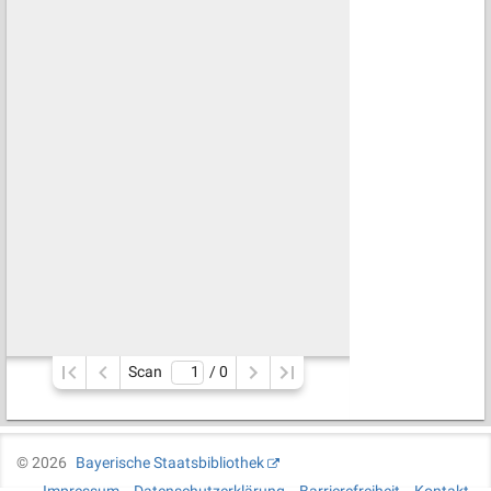
Scan
/ 
0
©
2026
Bayerische Staatsbibliothek
Impressum
Datenschutzerklärung
Barrierefreiheit
Kontakt